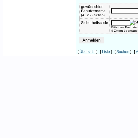
gewünschter
Benutzername
(4...25 Zeichen)
Sicherheitscode
Bitte den Buchsta
4 Ziffern übertrag
[
Übersicht
] [
Liste
] [
Suchen
] [
A