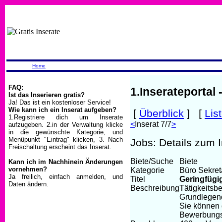
Home
FAQ:
1.Inserateportal 
Ist das Inserieren gratis?
Ja! Das ist ein kostenloser Service!
Wie kann ich ein Inserat aufgeben?
[
Überblick
] [
Lis
1.Registriere dich um Inserate
<
Inserat 7/7
>
aufzugeben. 2.in der Verwaltung klicke
in die gewünschte Kategorie, und
Menüpunkt "Eintrag" klicken, 3. Nach
Jobs: Details zum 
Freischaltung erscheint das Inserat.
Biete/Suche
Biete
Kann ich im Nachhinein Änderungen
vornehmen?
Kategorie
Büro Sekretar
Ja freilich, einfach anmelden, und
Titel
Geringfügi
Daten ändern.
Beschreibung
Tätigkeitsbe
Grundlegend
Sie können d
Bewerbungs