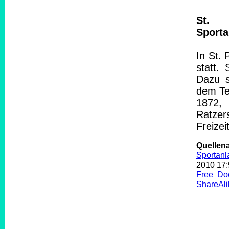
St. P
Sporta
In St. 
statt.
Dazu s
dem Ten
1872,
Ratze
Freize
Quelle
Sportanl
2010 17
Free Do
ShareAli