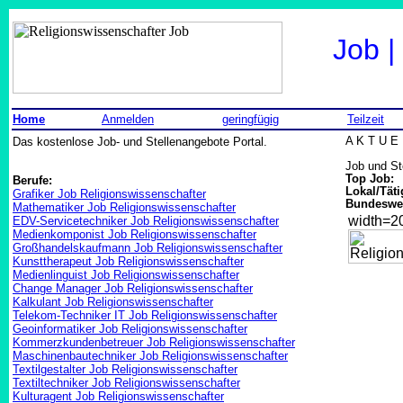
Job |
Home
Anmelden
geringfügig
Teilzeit
Das kostenlose Job- und Stellenangebote Portal.
A K T U E 
Job und St
Top Job:
Berufe:
Lokal/Täti
Grafiker Job Religionswissenschafter
Bundeswei
Mathematiker Job Religionswissenschafter
width=
EDV-Servicetechniker Job Religionswissenschafter
Medienkomponist Job Religionswissenschafter
Großhandelskaufmann Job Religionswissenschafter
Kunsttherapeut Job Religionswissenschafter
Medienlinguist Job Religionswissenschafter
Change Manager Job Religionswissenschafter
Kalkulant Job Religionswissenschafter
Telekom-Techniker IT Job Religionswissenschafter
Geoinformatiker Job Religionswissenschafter
Kommerzkundenbetreuer Job Religionswissenschafter
Maschinenbautechniker Job Religionswissenschafter
Textilgestalter Job Religionswissenschafter
Textiltechniker Job Religionswissenschafter
Kulturagent Job Religionswissenschafter