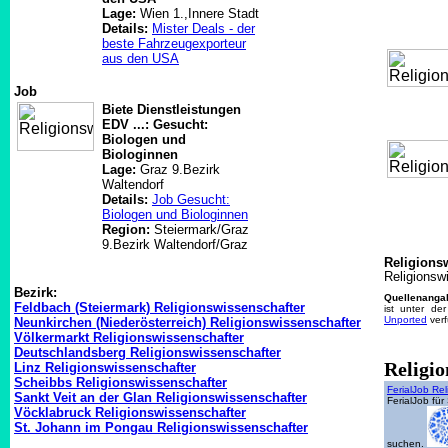
Lage:
Wien 1.,Innere Stadt
Details:
Mister Deals - der
beste Fahrzeugexporteur
aus den USA
Job
Biete Dienstleistungen
EDV ...: Gesucht:
Biologen und
Biologinnen
Lage:
Graz 9.Bezirk
Waltendorf
Details:
Job Gesucht:
Biologen und Biologinnen
Region:
Steiermark/Graz
9.Bezirk Waltendorf/Graz
Religions
Religionsw
Bezirk:
Quellenanga
Feldbach (Steiermark) Religionswissenschafter
ist unter de
Unported
verf
Neunkirchen (Niederösterreich) Religionswissenschafter
Völkermarkt Religionswissenschafter
Deutschlandsberg Religionswissenschafter
Religio
Linz Religionswissenschafter
Scheibbs Religionswissenschafter
FerialJob Re
Sankt Veit an der Glan Religionswissenschafter
FerialJob für
Vöcklabruck Religionswissenschafter
St. Johann im Pongau Religionswissenschafter
suchen.