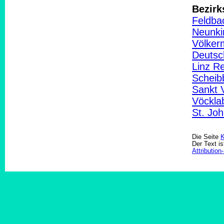
Bezirk
Feldba
Neunki
Völker
Deutsc
Linz Re
Scheib
Sankt V
Vöckla
St. Jo
Die Seite
K
Der Text is
Attributio