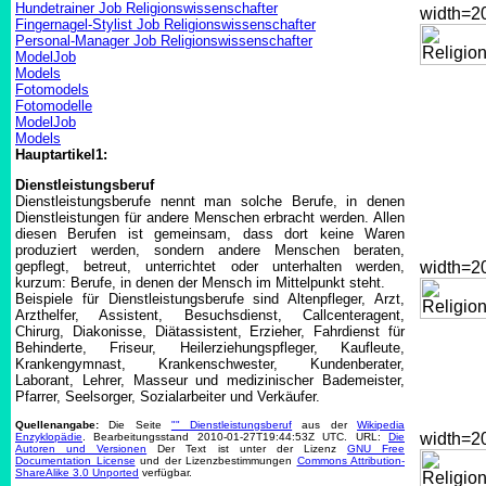
Hundetrainer Job Religionswissenschafter
width=
Fingernagel-Stylist Job Religionswissenschafter
Personal-Manager Job Religionswissenschafter
ModelJob
Models
Fotomodels
Fotomodelle
ModelJob
Models
Hauptartikel1:
Dienstleistungsberuf
Dienstleistungsberufe nennt man solche Berufe, in denen
Dienstleistungen für andere Menschen erbracht werden. Allen
diesen Berufen ist gemeinsam, dass dort keine Waren
produziert werden, sondern andere Menschen beraten,
gepflegt, betreut, unterrichtet oder unterhalten werden,
width=
kurzum: Berufe, in denen der Mensch im Mittelpunkt steht.
Beispiele für Dienstleistungsberufe sind Altenpfleger, Arzt,
Arzthelfer, Assistent, Besuchsdienst, Callcenteragent,
Chirurg, Diakonisse, Diätassistent, Erzieher, Fahrdienst für
Behinderte, Friseur, Heilerziehungspfleger, Kaufleute,
Krankengymnast, Krankenschwester, Kundenberater,
Laborant, Lehrer, Masseur und medizinischer Bademeister,
Pfarrer, Seelsorger, Sozialarbeiter und Verkäufer.
Quellenangabe:
Die Seite
"" Dienstleistungsberuf
aus der
Wikipedia
width=
Enzyklopädie
. Bearbeitungsstand 2010-01-27T19:44:53Z UTC. URL:
Die
Autoren und Versionen
Der Text ist unter der Lizenz
GNU Free
Documentation License
und der Lizenzbestimmungen
Commons Attribution-
ShareAlike 3.0 Unported
verfügbar.