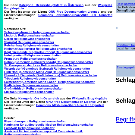
Religionswis
Die Seite
Kategorie: Bezirkshauptstadt in Österreich
aus der
Wikipedia
Die Definiti
Enzyklopädie
Geringfügigk
Der Text ist unter der Lizenz
GNU Free Documentation License
und der
Lizenzbestimmungen
Commons Attribution-ShareAlike 3.0 Unported
verfügbar.
Gemeinde Ort:
Schönberg-Neustift Religionswissenschafter
Lindgrub Religionswissenschafter
Doren Religionswissenschafter
Stainztal Religionswissenschafter
Praktikum Re
Reichenhag Religionswissenschafter
bezahlten un
Kleinmariazellerforst Religionswissenschafter
Kogl (Gemeinde Sieghartskirchen) Religionswissenschafter
Heinigstetten Religionswissenschafter
Fronsburg Religionswissenschafter
Schön (Gemeinde Schwarzenbach) Religionswissenschafter
St. Georgen an der Leys Religionswissenschafter
Einstiegsgeh
Wetzelsdorf (Gemeinde Stainztal) Religionswissenschafter
...
Hinterthal (Gemeinde Maria Alm) Religionswissenschafter
...
Ehrendorf (Gemeinde Großdietmanns) Religionswissenschafter
Schlag
Tröpolach Religionswissenschafter
Loitzendorf (Gemeinde Maria Laach) Religionswissenschafter
Pfaffstetten Religionswissenschafter
Großmürbisch Religionswissenschafter
Lipizach Religionswissenschafter
Die Seite
Kategorie: Ort in Österreich
aus der
Wikipedia Enzyklopädie
Schlag
Der Text ist unter der Lizenz
GNU Free Documentation License
und der
Lizenzbestimmungen
Commons Attribution-ShareAlike 3.0 Unported
verfügbar.
Begriff
Berufe:
Physiotherapeut Religionswissenschafter
Kaufmann für audiovisuelle Medien Religionswissenschafter
Forstwirt Religionswissenschafter
Assistent für Automatisierungs- und Computertechnik
Religionswissenschafter