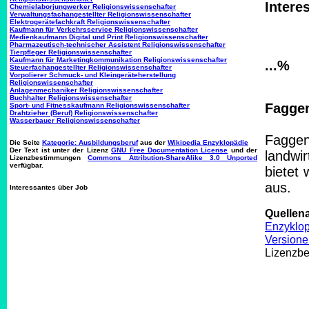
Intere
Chemielaborjungwerker Religionswissenschafter
Verwaltungsfachangestellter Religionswissenschafter
Elektrogerätefachkraft Religionswissenschafter
Kaufmann für Verkehrsservice Religionswissenschafter
Medienkaufmann Digital und Print Religionswissenschafter
Pharmazeutisch-technischer Assistent Religionswissenschafter
Tierpfleger Religionswissenschafter
Kaufmann für Marketingkommunikation Religionswissenschafter
...%
Steuerfachangestellter Religionswissenschafter
Vorpolierer Schmuck- und Kleingeräteherstellung
Religionswissenschafter
Anlagenmechaniker Religionswissenschafter
Buchhalter Religionswissenschafter
Faggen
Sport- und Fitnesskaufmann Religionswissenschafter
Drahtzieher (Beruf) Religionswissenschafter
Wasserbauer Religionswissenschafter
Fagge
Die Seite
Kategorie: Ausbildungsberuf
aus der
Wikipedia Enzyklopädie
Der Text ist unter der Lizenz
GNU Free Documentation License
und der
landwi
Lizenzbestimmungen
Commons Attribution-ShareAlike 3.0 Unported
verfügbar.
bietet
aus.
Interessantes über Job
Quellen
Enzyklo
Versione
Lizenzb