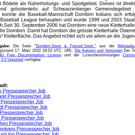
t Bödele als Naherholungs- und Sportgebiet. Dieses ist direk
end grösstenteils auf Schwarzenberger Gemeindegebiet 
 konnte die Baseball-Mannschaft Dornbirn Indians sich erfol
 Baseball League behaupten und wurde 1999 und 2003 Staat
ch.Seit 30. September 2006 hat Dornbirn eine neue Kletterhall
lle Dornbirn. Damit hat Dornbirn die grösste Kletterhalle Österr
 Kletterfläche. Das Angebot richtet sich vor allem an die Jugen
ngabe:
Die Seite "
Dornbirn.Sport & Freizeit.Sport."
aus der
Wikipedi
ngsstand 17. März 2010 18:53 UTC. URL:
Die Autoren und Versionen
Der Te
U Free Documentation License
und der Lizenzbestimmungen
Common
 3.0 Unported
verfügbar.
adt:
k Pressesprecher Job
rkt Pressesprecher Job
 Pressesprecher Job
dt Pressesprecher Job
Pressesprecher Job
 Pressesprecher Job
chen Pressesprecher Job
Innkreis Pressesprecher Job
am Inn Pressesprecher Job