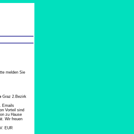
itte melden Sie
ce
Graz 2.Bezirk
B. Emails
n Vorteil sind
 von zu Hause
t. Wir freuen
V. EUR