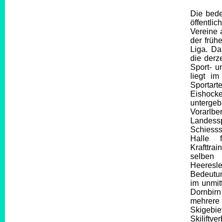
Die bede
öffentli
Vereine 
der früh
Liga. Da
die derz
Sport- u
liegt i
Sportart
Eishocke
untergeb
Vorarlbe
Landess
Schiesss
Halle 
Krafttra
selben
Heeresl
Bedeutun
im unmit
Dornbirn
mehrere 
Skigebi
Skiliftv