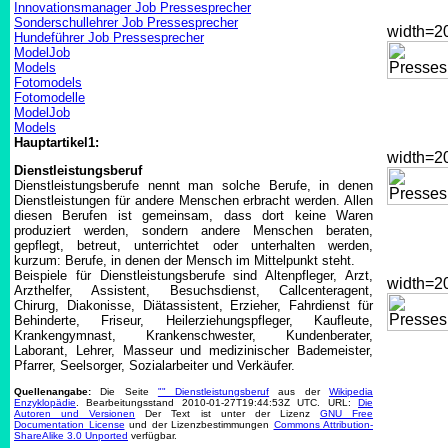
Innovationsmanager Job Pressesprecher
Sonderschullehrer Job Pressesprecher
width=
Hundeführer Job Pressesprecher
ModelJob
Models
Fotomodels
Fotomodelle
ModelJob
Models
Hauptartikel1:
width=
Dienstleistungsberuf
Dienstleistungsberufe nennt man solche Berufe, in denen
Dienstleistungen für andere Menschen erbracht werden. Allen
diesen Berufen ist gemeinsam, dass dort keine Waren
produziert werden, sondern andere Menschen beraten,
gepflegt, betreut, unterrichtet oder unterhalten werden,
kurzum: Berufe, in denen der Mensch im Mittelpunkt steht.
Beispiele für Dienstleistungsberufe sind Altenpfleger, Arzt,
width=
Arzthelfer, Assistent, Besuchsdienst, Callcenteragent,
Chirurg, Diakonisse, Diätassistent, Erzieher, Fahrdienst für
Behinderte, Friseur, Heilerziehungspfleger, Kaufleute,
Krankengymnast, Krankenschwester, Kundenberater,
Laborant, Lehrer, Masseur und medizinischer Bademeister,
Pfarrer, Seelsorger, Sozialarbeiter und Verkäufer.
Quellenangabe:
Die Seite
"" Dienstleistungsberuf
aus der
Wikipedia
Enzyklopädie
. Bearbeitungsstand 2010-01-27T19:44:53Z UTC. URL:
Die
Autoren und Versionen
Der Text ist unter der Lizenz
GNU Free
Documentation License
und der Lizenzbestimmungen
Commons Attribution-
ShareAlike 3.0 Unported
verfügbar.