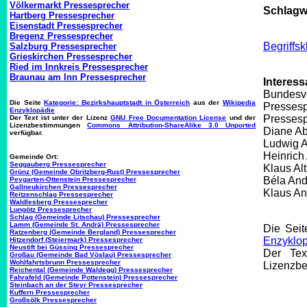
Völkermarkt Pressesprecher
Schlagwo
Hartberg Pressesprecher
Eisenstadt Pressesprecher
Bregenz Pressesprecher
Begriffs
Salzburg Pressesprecher
Grieskirchen Pressesprecher
Ried im Innkreis Pressesprecher
Braunau am Inn Pressesprecher
Interess
Bundesve
Die Seite
Kategorie: Bezirkshauptstadt in Österreich
aus der
Wikipedia
Pressesp
Enzyklopädie
Pressesp
Der Text ist unter der Lizenz
GNU Free Documentation License
und der
Lizenzbestimmungen
Commons Attribution-ShareAlike 3.0 Unported
Diane Ab
verfügbar.
Ludwig A
Heinrich
Gemeinde Ort:
Seggauberg Pressesprecher
Klaus Al
Grünz (Gemeinde Obritzberg-Rust) Pressesprecher
Béla And
Peygarten-Ottenstein Pressesprecher
Gallneukirchen Pressesprecher
Klaus An
Reitzenschlag Pressesprecher
Waldlesberg Pressesprecher
Lungötz Pressesprecher
Schlag (Gemeinde Litschau) Pressesprecher
Lamm (Gemeinde St. Andrä) Pressesprecher
Die Sei
Ratzenberg (Gemeinde Bergland) Pressesprecher
Enzyklo
Hitzendorf (Steiermark) Pressesprecher
Neustift bei Güssing Pressesprecher
Der Tex
Großau (Gemeinde Bad Vöslau) Pressesprecher
Wohlfahrtsbrunn Pressesprecher
Lizenzb
Reichental (Gemeinde Waldegg) Pressesprecher
Fahrafeld (Gemeinde Pottenstein) Pressesprecher
Steinbach an der Steyr Pressesprecher
Kuffern Pressesprecher
Großsölk Pressesprecher