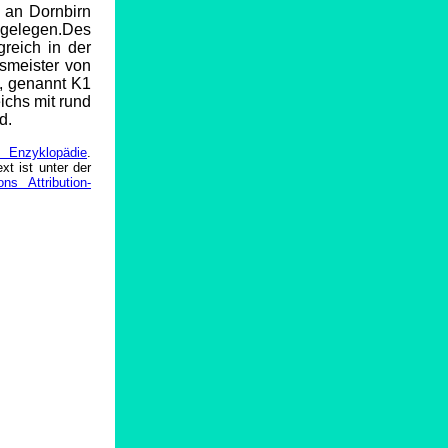
t an Dornbirn
gelegen.Des
greich in der
smeister von
e, genannt K1
eichs mit rund
d.
a Enzyklopädie
.
xt ist unter der
s Attribution-