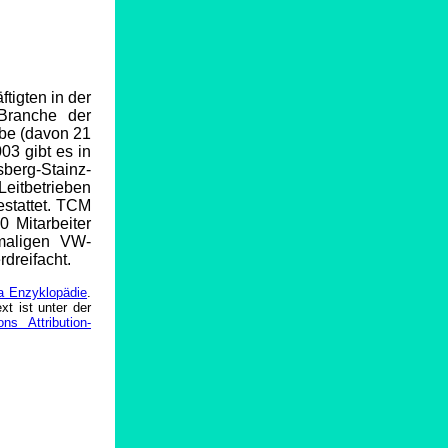
tigten in der
Branche der
ebe (davon 21
03 gibt es in
berg-Stainz-
Leitbetrieben
stattet. TCM
0 Mitarbeiter
emaligen VW-
rdreifacht.
a Enzyklopädie
.
t ist unter der
s Attribution-