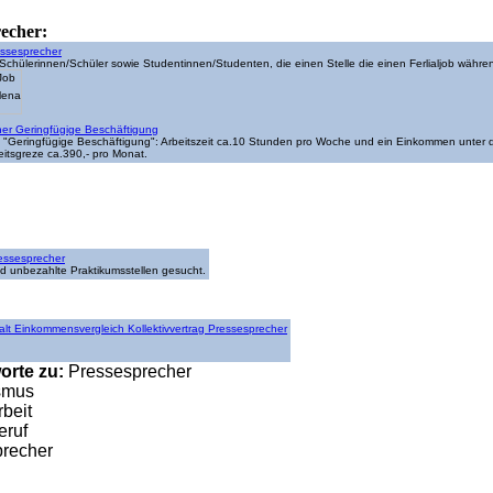
recher:
essesprecher
 Schülerinnen/Schüler sowie Studentinnen/Studenten, die einen Stelle die einen Ferlialjob währe
er Geringfügige Beschäftigung
on "Geringfügige Beschäftigung": Arbeitszeit ca.10 Stunden pro Woche und ein Einkommen unter 
eitsgreze ca.390,- pro Monat.
essesprecher
d unbezahlte Praktikumsstellen gesucht.
alt Einkommensvergleich Kollektivvertrag Pressesprecher
orte zu:
Pressesprecher
smus
beit
eruf
recher