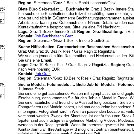
Region:
Steiermark/Graz 2.Bezirk Sankt Leonhard/Graz
20%
Biete Büro Sekretariat ...: Buchhalterin
Graz 1.Bezirk Innere Sta
Ich suche eine Buchhalterin, die teilzeitbeschäftigt sein möchte, 
arbeitet und sich in E-Commerce Buchhaltungsprogrammen ausken
Arbeitsplatz kann ganz Österreich sein. Nähere Details werden na
Kontaktaufnahme besprochen. Bitte um eine PN Nachricht.
Lage:
Graz 1.Bezirk Innere Stadt
Region;
Graz
Bezahlung:
n.V.
Kontakt:
Job Buchhalterin Graz
Region:
Steiermark/Graz 1.Bezirk Innere Stadt/Graz
20%
Suche Hilfsarbeiten, Gartenarbeiten: Rasenmähen Heckenschne
Graz Ost
Graz 10.Bezirk Ries / Graz Ragnitz Ragnitztal
Wir suchen jemanden fürs Rasenmähen und Heckenschneiden. Bit
Sie uns eine Email.
Lage:
Graz 10.Bezirk Ries / Graz Ragnitz Ragnitztal
Region;
Gra
nach Vereinbarung EUR
Kontakt:
Job Graz
Region:
Steiermark/Graz 10.Bezirk Ries / Graz Ragnitz Ragnitzta
20%
Suche Models, Fotomodels ...: Biete Job für Models - Fotomo
1.,Innere Stadt
Sie sind eine gut aussehende Person mit symphatischer und gepfe
Erscheinung, dann kommen Sie für den Job als Model in Frage. Wic
Sie eine natürliche und freundliche Ausstrahlung besitzen. Sie so
Fotografieren und Modeln haben, und braucehn keine besonderen 
mitbringen. Fotografiert wird in Wien an passenden Locations, wel
vereinbart werden. Zweck der Shootings ist der Aufbau von Stock 
Später sind auch lustige viral-gehende Marketing Videos. Modeac
werdenn in der Regel gestellt. Wenn Ihr Interesse geweckt ist, be
Kontaktformular, Ihre Anfrage wird möglichst zeitnah beantwortet.
erfolgt auf Honorarbasis nach Aufwand und Zeit.