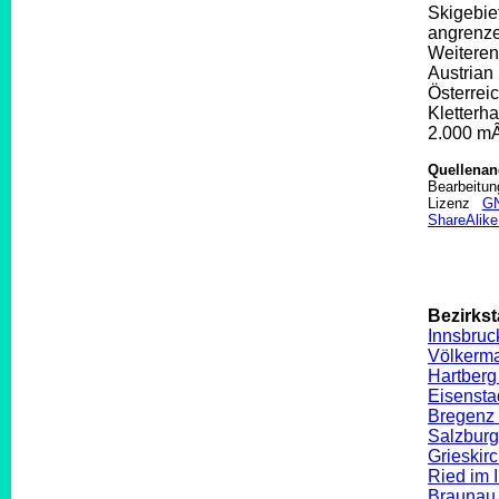
Skigebie
angrenz
Weiteren
Austrian
Österrei
Kletterha
2.000 mÂ²
Quellena
Bearbeitu
Lizenz
GN
ShareAlike
Bezirkst
Innsbruc
Völkerma
Hartberg
Eisensta
Bregenz 
Salzburg
Grieskir
Ried im 
Braunau 