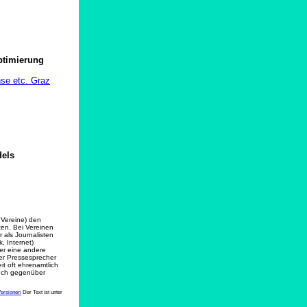
ptimierung
se etc. Graz
dels
 Vereine) den
ten. Bei Vereinen
r als Journalisten
, Internet)
er eine andere
der Pressesprecher
it oft ehrenamtlich
 auch gegenüber
Versionen
Der Text ist unter