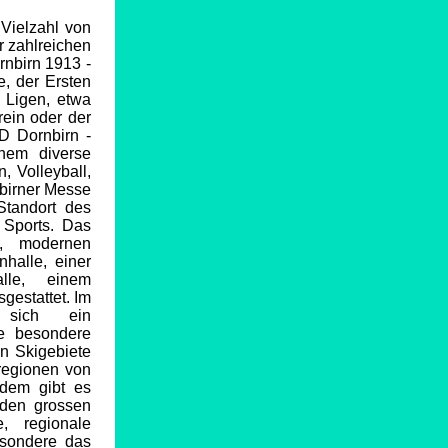
 Vielzahl von
r zahlreichen
rnbirn 1913 -
e, der Ersten
n Ligen, etwa
rein oder der
D Dornbirn -
chem diverse
 Volleyball,
nbirner Messe
Standort des
r Sports. Das
e, modernen
nhalle, einer
lle, einem
gestattet. Im
 sich ein
ne besondere
n Skigebiete
iregionen von
rdem gibt es
 den grossen
e, regionale
besondere das