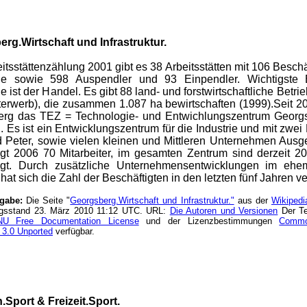
rg.Wirtschaft und Infrastruktur.
itsstättenzählung 2001 gibt es 38 Arbeitsstätten mit 106 Beschäf
e sowie 598 Auspendler und 93 Einpendler. Wichtigste 
ist der Handel. Es gibt 88 land- und forstwirtschaftliche Betri
erwerb), die zusammen 1.087 ha bewirtschaften (1999).Seit 20
rg das TEZ = Technologie- und Entwichlungszentrum Georgs
. Es ist ein Entwicklungszentrum für die Industrie und mit zwei 
Peter, sowie vielen kleinen und Mittleren Unternehmen Ausge
igt 2006 70 Mitarbeiter, im gesamten Zentrum sind derzeit 20
tigt. Durch zusätzliche Unternehmensentwicklungen im eh
at sich die Zahl der Beschäftigten in den letzten fünf Jahren ve
ngabe:
Die Seite "
Georgsberg.Wirtschaft und Infrastruktur."
aus der
Wikipedi
ngsstand 23. März 2010 11:12 UTC. URL:
Die Autoren und Versionen
Der Tex
U Free Documentation License
und der Lizenzbestimmungen
Common
 3.0 Unported
verfügbar.
.Sport & Freizeit.Sport.