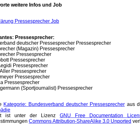
rte weitere Infos und Job
klärung Pressesprecher Job
antes: Pressesprecher:
rband deutscher Pressesprecher Pressesprecher
recher (Magazin) Pressesprecher
recher Pressesprecher
bott Pressesprecher
egidi Pressesprecher
 Aller Pressesprecher
tmeyer Pressesprecher
a Pressesprecher
germann (Sportjournalist) Pressesprecher
te
Kategorie: Bundesverband deutscher Pressesprecher
aus 
pädie
t ist unter der Lizenz
GNU Free Documentation Licen
estimmungen
Commons Attribution-ShareAlike 3.0 Unported
ver