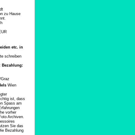
dt
von zu Hause
nt.
ch
 EUR
iden etc. in
te schreiben
z
Bezahlung:
l/Graz
dels
Wien
gter
htig ist, dass
llen Spass am
Erfahrungen
che vorher
Foto Archiven.
cessoires
nutzen Sie das
 Die Bezahlung