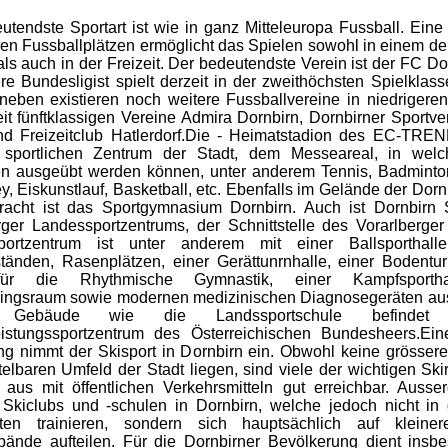
utendste Sportart ist wie in ganz Mitteleuropa Fussball. Eine
chen Fussballplätzen ermöglicht das Spielen sowohl in einem de
als auch in der Freizeit. Der bedeutendste Verein ist der FC Do
ere Bundesligist spielt derzeit in der zweithöchsten Spielklass
neben existieren noch weitere Fussballvereine in niedrigere
eit fünftklassigen Vereine Admira Dornbirn, Dornbirner Sportve
nd Freizeitclub Hatlerdorf.Die - Heimatstadion des EC-TREN
m sportlichen Zentrum der Stadt, dem Messeareal, in wel
en ausgeübt werden können, unter anderem Tennis, Badminton,
y, Eiskunstlauf, Basketball, etc. Ebenfalls im Gelände der Dor
racht ist das Sportgymnasium Dornbirn. Auch ist Dornbirn 
rger Landessportzentrums, der Schnittstelle des Vorarlberge
portzentrum ist unter anderem mit einer Ballsporthall
tänden, Rasenplätzen, einer Gerättunrnhalle, einer Bodentur
für die Rhythmische Gymnastik, einer Kampfsportha
iningsraum sowie modernen medizinischen Diagnosegeräten aus
 Gebäude wie die Landssportschule befindet
eistungssportzentrum des Österreichischen Bundesheers.Ei
g nimmt der Skisport in Dornbirn ein. Obwohl keine grössere
telbaren Umfeld der Stadt liegen, sind viele der wichtigen Sk
 aus mit öffentlichen Verkehrsmitteln gut erreichbar. Ausse
Skiclubs und -schulen in Dornbirn, welche jedoch nicht in
eten trainieren, sondern sich hauptsächlich auf kleiner
erbände aufteilen. Für die Dornbirner Bevölkerung dient ins