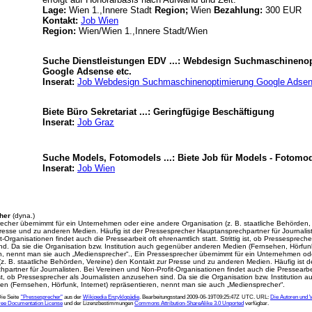
Lage:
Wien 1.,Innere Stadt
Region;
Wien
Bezahlung:
300 EUR
Kontakt:
Job Wien
Region:
Wien/Wien 1.,Innere Stadt/Wien
Suche Dienstleistungen EDV ...: Webdesign Suchmaschineno
Google Adsense etc.
Inserat:
Job Webdesign Suchmaschinenoptimierung Google Adsen
Biete Büro Sekretariat ...: Geringfügige Beschäftigung
Inserat:
Job Graz
Suche Models, Fotomodels ...: Biete Job für Models - Fotomo
Inserat:
Job Wien
her
(dyna.)
echer übernimmt für ein Unternehmen oder eine andere Organisation (z. B. staatliche Behörden,
resse und zu anderen Medien. Häufig ist der Pressesprecher Hauptansprechpartner für Journalis
-Organisationen findet auch die Pressearbeit oft ehrenamtlich statt. Strittig ist, ob Pressespreche
d. Da sie die Organisation bzw. Institution auch gegenüber anderen Medien (Fernsehen, Hörfunk
n, nennt man sie auch „Mediensprecher“., Ein Pressesprecher übernimmt für ein Unternehmen od
(z. B. staatliche Behörden, Vereine) den Kontakt zur Presse und zu anderen Medien. Häufig ist 
partner für Journalisten. Bei Vereinen und Non-Profit-Organisationen findet auch die Pressearbe
g ist, ob Pressesprecher als Journalisten anzusehen sind. Da sie die Organisation bzw. Institution
n (Fernsehen, Hörfunk, Internet) repräsentieren, nennt man sie auch „Mediensprecher“.
ie Seite
"Pressesprecher"
aus der
Wikipedia Enzyklopädie
. Bearbeitungsstand 2009-06-19T09:25:47Z UTC. URL:
Die Autoren und 
ee Documentation License
und der Lizenzbestimmungen
Commons Attribution-ShareAlike 3.0 Unported
verfügbar.