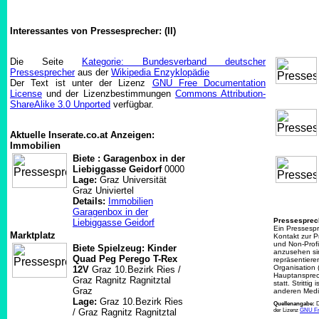
Interessantes von Pressesprecher: (II)
Die Seite
Kategorie: Bundesverband deutscher
Pressesprecher
aus der
Wikipedia Enzyklopädie
Der Text ist unter der Lizenz
GNU Free Documentation
License
und der Lizenzbestimmungen
Commons Attribution-
ShareAlike 3.0 Unported
verfügbar.
Aktuelle Inserate.co.at Anzeigen:
Immobilien
Biete : Garagenbox in der
Liebiggasse Geidorf
0000
Lage:
Graz Universität
Graz Univiertel
Details:
Immobilien
Garagenbox in der
Pressesprec
Liebiggasse Geidorf
Ein Pressespr
Marktplatz
Kontakt zur P
und Non-Profit
Biete Spielzeug: Kinder
anzusehen sin
Quad Peg Perego T-Rex
repräsentiere
Organisation 
12V
Graz 10.Bezirk Ries /
Hauptansprech
Graz Ragnitz Ragnitztal
statt. Stritti
Graz
anderen Medie
Lage:
Graz 10.Bezirk Ries
Quellenangabe:
D
/ Graz Ragnitz Ragnitztal
der Lizenz
GNU Fr