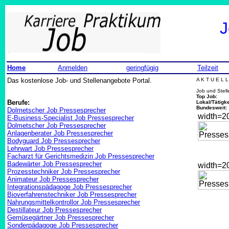
J
Home
Anmelden
geringfügig
Teilzeit
Das kostenlose Job- und Stellenangebote Portal.
A K T U E L 
Job und Stel
Top Job:
Berufe:
Lokal/Tätigke
Bundesweit:
Dolmetscher Job Pressesprecher
width=
E-Business-Specialist Job Pressesprecher
Dolmetscher Job Pressesprecher
Anlagenberater Job Pressesprecher
Bodyguard Job Pressesprecher
Lehrwart Job Pressesprecher
Facharzt für Gerichtsmedizin Job Pressesprecher
Badewärter Job Pressesprecher
width=
Prozesstechniker Job Pressesprecher
Animateur Job Pressesprecher
Integrationspädagoge Job Pressesprecher
Bioverfahrenstechniker Job Pressesprecher
Nahrungsmittelkontrollor Job Pressesprecher
Destillateur Job Pressesprecher
Gemüsegärtner Job Pressesprecher
Sonderpädagoge Job Pressesprecher