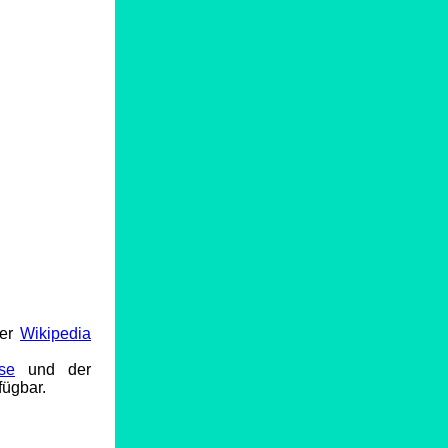
der
Wikipedia
se
und der
fügbar.