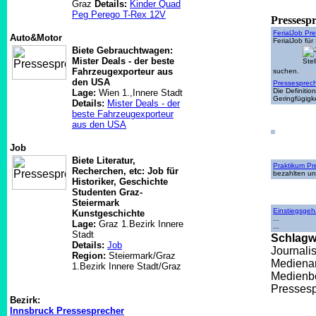
Graz
Details:
Kinder Quad
Peg Perego T-Rex 12V
Pressesp
FerialJob Pr
Auto&Motor
FerialJob für
Biete Gebrauchtwagen:
Mister Deals - der beste
Fahrzeugexporteur aus
suchen.
den USA
Pressesprech
Die Definiti
Lage:
Wien 1.,Innere Stadt
Geringfügigk
Details:
Mister Deals - der
beste Fahrzeugexporteur
aus den USA
Job
Biete Literatur,
Praktikum Pr
Recherchen, etc: Job für
bezahlten un
Historiker, Geschichte
Studenten Graz-
Steiermark
Einstiegsgeh
Kunstgeschichte
...
Lage:
Graz 1.Bezirk Innere
...
Stadt
Schlagw
Details:
Job
Journali
Region:
Steiermark/Graz
Medienar
1.Bezirk Innere Stadt/Graz
Medienb
Pressesp
Bezirk:
Innsbruck Pressesprecher