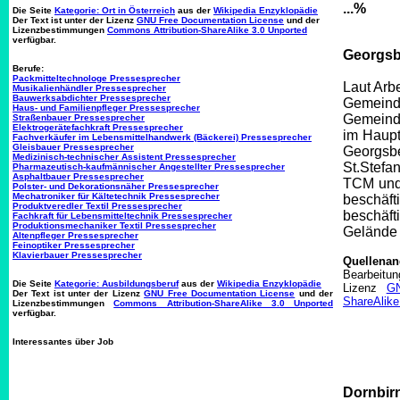
...%
Die Seite
Kategorie: Ort in Österreich
aus der
Wikipedia Enzyklopädie
Der Text ist unter der Lizenz
GNU Free Documentation License
und der
Lizenzbestimmungen
Commons Attribution-ShareAlike 3.0 Unported
verfügbar.
Georgsbe
Berufe:
Packmitteltechnologe Pressesprecher
Laut Arbe
Musikalienhändler Pressesprecher
Bauwerksabdichter Pressesprecher
Gemeind
Haus- und Familienpfleger Pressesprecher
Gemeinde 
Straßenbauer Pressesprecher
Elektrogerätefachkraft Pressesprecher
im Haupt
Fachverkäufer im Lebensmittelhandwerk (Bäckerei) Pressesprecher
Gleisbauer Pressesprecher
Georgsbe
Medizinisch-technischer Assistent Pressesprecher
St.Stefan
Pharmazeutisch-kaufmännischer Angestellter Pressesprecher
Asphaltbauer Pressesprecher
TCM und 
Polster- und Dekorationsnäher Pressesprecher
Mechatroniker für Kältetechnik Pressesprecher
beschäft
Produktveredler Textil Pressesprecher
beschäf
Fachkraft für Lebensmitteltechnik Pressesprecher
Produktionsmechaniker Textil Pressesprecher
Gelände h
Altenpfleger Pressesprecher
Feinoptiker Pressesprecher
Klavierbauer Pressesprecher
Quellena
Bearbeitu
Die Seite
Kategorie: Ausbildungsberuf
aus der
Wikipedia Enzyklopädie
Lizenz
GN
Der Text ist unter der Lizenz
GNU Free Documentation License
und der
ShareAlike
Lizenzbestimmungen
Commons Attribution-ShareAlike 3.0 Unported
verfügbar.
Interessantes über Job
Dornbirn