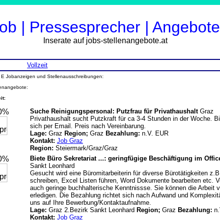
ob | Pressesprecher | Angebote
Inserate auf jobs-stellenangebote.at
Vollzeit
L E Jobanzeigen und Stellenausschreibungen:
lenangebote:
it:
20%
Suche Reinigungspersonal: Putzfrau für Privathaushalt
Graz
Privathaushalt sucht Putzkraft für ca 3-4 Stunden in der Woche. B
sich per Email. Preis nach Vereinbarung.
Lage:
Graz
Region;
Graz
Bezahlung:
n.V. EUR
Kontakt:
Job Graz
Region:
Steiermark/Graz/Graz
20%
Biete Büro Sekretariat ...: geringfügige Beschäftigung im Offi
Sankt Leonhard
Gesucht wird eine Büromitarbeiterin für diverse Bürotätigkeiten z.
schreiben, Excel Listen führen, Word Dokumente bearbeiten etc. Vo
auch geringe buchhalterische Kenntnissse. Sie können die Arbeit
erledigen. Die Bezahlung richtet sich nach Aufwand und Komplexitä
uns auf Ihre Bewerbung/Kontaktaufnahme.
Lage:
Graz 2.Bezirk Sankt Leonhard
Region;
Graz
Bezahlung:
n.
Kontakt:
Job Graz