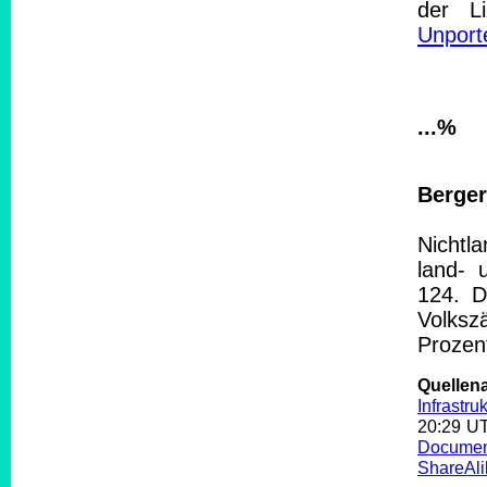
der L
Unport
...%
Berger
Nichtl
land- 
124. D
Volksz
Prozen
Quelle
Infrastruk
20:29 U
Documen
ShareAli