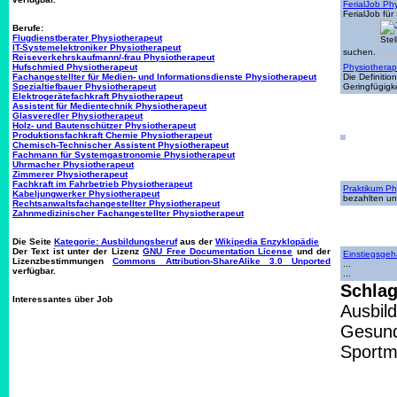
FerialJob Ph
FerialJob für
Berufe:
Flugdienstberater Physiotherapeut
IT-Systemelektroniker Physiotherapeut
suchen.
Reiseverkehrskaufmann/-frau Physiotherapeut
Hufschmied Physiotherapeut
Physiotherap
Fachangestellter für Medien- und Informationsdienste Physiotherapeut
Die Definiti
Spezialtiefbauer Physiotherapeut
Geringfügigk
Elektrogerätefachkraft Physiotherapeut
Assistent für Medientechnik Physiotherapeut
Glasveredler Physiotherapeut
Holz- und Bautenschützer Physiotherapeut
Produktionsfachkraft Chemie Physiotherapeut
Chemisch-Technischer Assistent Physiotherapeut
Fachmann für Systemgastronomie Physiotherapeut
Uhrmacher Physiotherapeut
Zimmerer Physiotherapeut
Fachkraft im Fahrbetrieb Physiotherapeut
Praktikum Ph
Kabeljungwerker Physiotherapeut
bezahlten un
Rechtsanwaltsfachangestellter Physiotherapeut
Zahnmedizinischer Fachangestellter Physiotherapeut
Die Seite
Kategorie: Ausbildungsberuf
aus der
Wikipedia Enzyklopädie
Der Text ist unter der Lizenz
GNU Free Documentation License
und der
Einstiegsgeh
Lizenzbestimmungen
Commons Attribution-ShareAlike 3.0 Unported
...
verfügbar.
...
Schlag
Interessantes über Job
Ausbil
Gesund
Sportm