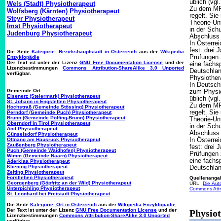
üblich (vgl
Wels (Stadt) Physiotherapeut
Zu dem MPh
Wolfsberg (Kärnten) Physiotherapeut
regelt. Si
Steyr Physiotherapeut
Theorie-Unt
Imst Physiotherapeut
in der Sch
Judenburg Physiotherapeut
Abschluss 
In Österre
fest: drei
Die Seite
Kategorie: Bezirkshauptstadt in Österreich
aus der
Wikipedia
Prüfungen 
Enzyklopädie
Der Text ist unter der Lizenz
GNU Free Documentation License
und der
eine fachs
Lizenzbestimmungen
Commons Attribution-ShareAlike 3.0 Unported
Deutschlan
verfügbar.
Physiother
In Deutsch
Gemeinde Ort:
zum Physio
Eisenerz (Steiermark) Physiotherapeut
üblich (vgl
St. Johann in Engstetten Physiotherapeut
Zu dem MPh
Hochstraß (Gemeinde Stössing) Physiotherapeut
regelt. Si
Perndorf (Gemeinde Puch) Physiotherapeut
Brunn (Gemeinde Pölfing-Brunn) Physiotherapeut
Theorie-Unt
Oberndorf in Tirol Physiotherapeut
in der Sch
Anif Physiotherapeut
Abschluss 
Günselsdorf Physiotherapeut
Ottnang am Hausruck Physiotherapeut
In Österre
Zaußenberg Physiotherapeut
fest: drei
Puch (Gemeinde Waidhofen) Physiotherapeut
Prüfungen 
Wimm (Gemeinde Naarn) Physiotherapeut
eine fachs
Aderklaa Physiotherapeut
Kliening Physiotherapeut
Deutschlan
Zelting Physiotherapeut
Forstlehen Physiotherapeut
Quellenanga
Georgenberg (Göpfritz an der Wild) Physiotherapeut
URL:
Die Aut
Unterpichling Physiotherapeut
Commons Attr
St. Leonhard bei Freistadt Physiotherapeut
Die Seite
Kategorie: Ort in Österreich
aus der
Wikipedia Enzyklopädie
Der Text ist unter der Lizenz
GNU Free Documentation License
und der
Physio
Lizenzbestimmungen
Commons Attribution-ShareAlike 3.0 Unported
verfügbar.