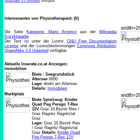
ShareAlike 3.0 Unported
verfügbar.
Interessantes von Physiotherapeut: (II)
width=
Die Seite
Kategorie: Mário Américo
aus der
Wikipedia
Enzyklopädie
Der Text ist unter der Lizenz
GNU Free Documentation
License
und der Lizenzbestimmungen
Commons Attribution-
ShareAlike 3.0 Unported
verfügbar.
Aktuelle Inserate.co.at Anzeigen:
Immobilien
Biete : Seegrundstück
Attersee
0000
Lage:
direkt am Attersee.
Details:
Immobilien
Marktplatz
width=
Biete Spielzeug: Kinder
Quad Peg Perego T-Rex
12V
Graz 10.Bezirk Ries /
Graz Ragnitz Ragnitztal
Graz
Lage:
Graz 10.Bezirk Ries
/ Graz Ragnitz Ragnitztal
Graz
Details:
Kinder Quad
Peg Perego T-Rex 12V