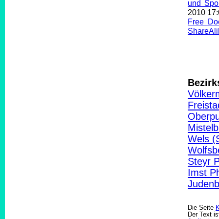
und Spor
2010 17
Free Do
ShareAli
Bezirk
Völker
Freist
Oberpu
Mistel
Wels (
Wolfsb
Steyr 
Imst P
Judenb
Die Seite
K
Der Text is