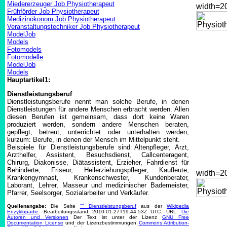
Miedererzeuger Job Physiotherapeut
width=
Frühförder Job Physiotherapeut
Medizinökonom Job Physiotherapeut
Veranstaltungstechniker Job Physiotherapeut
ModelJob
Models
Fotomodels
Fotomodelle
ModelJob
Models
Hauptartikel1:
Dienstleistungsberuf
Dienstleistungsberufe nennt man solche Berufe, in denen
Dienstleistungen für andere Menschen erbracht werden. Allen
diesen Berufen ist gemeinsam, dass dort keine Waren
produziert werden, sondern andere Menschen beraten,
gepflegt, betreut, unterrichtet oder unterhalten werden,
kurzum: Berufe, in denen der Mensch im Mittelpunkt steht.
Beispiele für Dienstleistungsberufe sind Altenpfleger, Arzt,
Arzthelfer, Assistent, Besuchsdienst, Callcenteragent,
Chirurg, Diakonisse, Diätassistent, Erzieher, Fahrdienst für
Behinderte, Friseur, Heilerziehungspfleger, Kaufleute,
width=
Krankengymnast, Krankenschwester, Kundenberater,
Laborant, Lehrer, Masseur und medizinischer Bademeister,
Pfarrer, Seelsorger, Sozialarbeiter und Verkäufer.
Quellenangabe:
Die Seite
"" Dienstleistungsberuf
aus der
Wikipedia
Enzyklopädie
. Bearbeitungsstand 2010-01-27T19:44:53Z UTC. URL:
Die
Autoren und Versionen
Der Text ist unter der Lizenz
GNU Free
Documentation License
und der Lizenzbestimmungen
Commons Attribution-