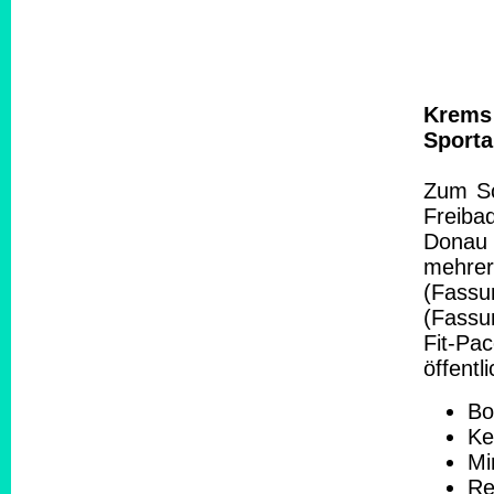
Krems 
Sporta
Zum Sc
Freibad
Donau 
mehrer
(Fass
(Fassu
Fit-Pa
öffent
Bo
Ke
Mi
Re