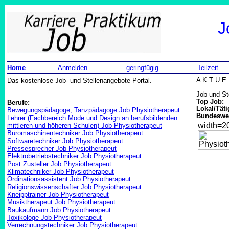
J
Home
Anmelden
geringfügig
Teilzeit
Das kostenlose Job- und Stellenangebote Portal.
A K T U E 
Job und St
Top Job:
Berufe:
Lokal/Täti
Bewegungspädagoge, Tanzpädagoge Job Physiotherapeut
Bundeswei
Lehrer (Fachbereich Mode und Design an berufsbildenden
width=
mittleren und höheren Schulen) Job Physiotherapeut
Büromaschinentechniker Job Physiotherapeut
Softwaretechniker Job Physiotherapeut
Pressesprecher Job Physiotherapeut
Elektrobetriebstechniker Job Physiotherapeut
Post Zusteller Job Physiotherapeut
Klimatechniker Job Physiotherapeut
Ordinationsassistent Job Physiotherapeut
Religionswissenschafter Job Physiotherapeut
Kneipptrainer Job Physiotherapeut
Musiktherapeut Job Physiotherapeut
Baukaufmann Job Physiotherapeut
Toxikologe Job Physiotherapeut
Verrechnungstechniker Job Physiotherapeut