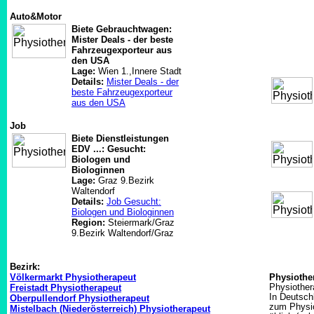
Auto&Motor
Biete Gebrauchtwagen:
Mister Deals - der beste
Fahrzeugexporteur aus
den USA
Lage:
Wien 1.,Innere Stadt
Details:
Mister Deals - der
beste Fahrzeugexporteur
aus den USA
Job
Biete Dienstleistungen
EDV ...: Gesucht:
Biologen und
Biologinnen
Lage:
Graz 9.Bezirk
Waltendorf
Details:
Job Gesucht:
Biologen und Biologinnen
Region:
Steiermark/Graz
9.Bezirk Waltendorf/Graz
Bezirk:
Völkermarkt Physiotherapeut
Physiothe
Freistadt Physiotherapeut
Physiother
In Deutsch
Oberpullendorf Physiotherapeut
zum Physio
Mistelbach (Niederösterreich) Physiotherapeut