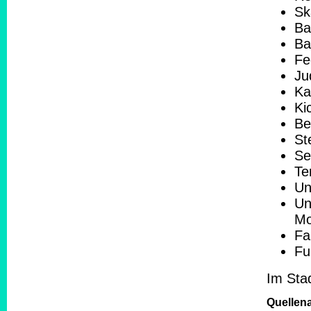
Sk
Ba
Ba
Fe
Ju
Ka
Ki
Be
St
Se
Te
Un
Un
Mo
Fa
Fu
Im Stad
Quellen