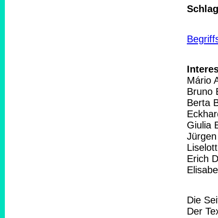
Schlag
Begrif
Intere
Mário 
Bruno 
Berta 
Eckhar
Giulia 
Jürgen
Liselot
Erich 
Elisab
Die Se
Der Tex