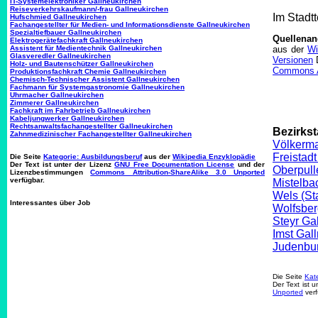
IT-Systemelektroniker Gallneukirchen
Reiseverkehrskaufmann/-frau Gallneukirchen
Im Stadt
Hufschmied Gallneukirchen
Fachangestellter für Medien- und Informationsdienste Gallneukirchen
Spezialtiefbauer Gallneukirchen
Quellena
Elektrogerätefachkraft Gallneukirchen
aus der
Wi
Assistent für Medientechnik Gallneukirchen
Glasveredler Gallneukirchen
Versionen
D
Holz- und Bautenschützer Gallneukirchen
Commons At
Produktionsfachkraft Chemie Gallneukirchen
Chemisch-Technischer Assistent Gallneukirchen
Fachmann für Systemgastronomie Gallneukirchen
Uhrmacher Gallneukirchen
Zimmerer Gallneukirchen
Fachkraft im Fahrbetrieb Gallneukirchen
Kabeljungwerker Gallneukirchen
Rechtsanwaltsfachangestellter Gallneukirchen
Bezirkst
Zahnmedizinischer Fachangestellter Gallneukirchen
Völkerma
Freistad
Die Seite
Kategorie: Ausbildungsberuf
aus der
Wikipedia Enzyklopädie
Der Text ist unter der Lizenz
GNU Free Documentation License
und der
Oberpull
Lizenzbestimmungen
Commons Attribution-ShareAlike 3.0 Unported
verfügbar.
Mistelba
Wels (St
Interessantes über Job
Wolfsber
Steyr Ga
Imst Gal
Judenbur
Die Seite
Kate
Der Text ist 
Unported
verf