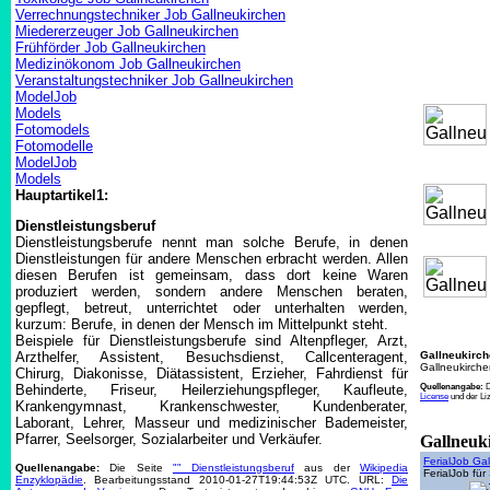
Verrechnungstechniker Job Gallneukirchen
Miedererzeuger Job Gallneukirchen
Frühförder Job Gallneukirchen
Medizinökonom Job Gallneukirchen
Veranstaltungstechniker Job Gallneukirchen
ModelJob
Models
Fotomodels
Fotomodelle
ModelJob
Models
Hauptartikel1:
Dienstleistungsberuf
Dienstleistungsberufe nennt man solche Berufe, in denen
Dienstleistungen für andere Menschen erbracht werden. Allen
diesen Berufen ist gemeinsam, dass dort keine Waren
produziert werden, sondern andere Menschen beraten,
gepflegt, betreut, unterrichtet oder unterhalten werden,
kurzum: Berufe, in denen der Mensch im Mittelpunkt steht.
Beispiele für Dienstleistungsberufe sind Altenpfleger, Arzt,
Arzthelfer, Assistent, Besuchsdienst, Callcenteragent,
Gallneukirc
Gallneukirche
Chirurg, Diakonisse, Diätassistent, Erzieher, Fahrdienst für
Behinderte, Friseur, Heilerziehungspfleger, Kaufleute,
Quellenangabe:
License
und der L
Krankengymnast, Krankenschwester, Kundenberater,
Laborant, Lehrer, Masseur und medizinischer Bademeister,
Pfarrer, Seelsorger, Sozialarbeiter und Verkäufer.
Gallneuk
FerialJob Ga
Quellenangabe:
Die Seite
"" Dienstleistungsberuf
aus der
Wikipedia
FerialJob für
Enzyklopädie
. Bearbeitungsstand 2010-01-27T19:44:53Z UTC. URL:
Die