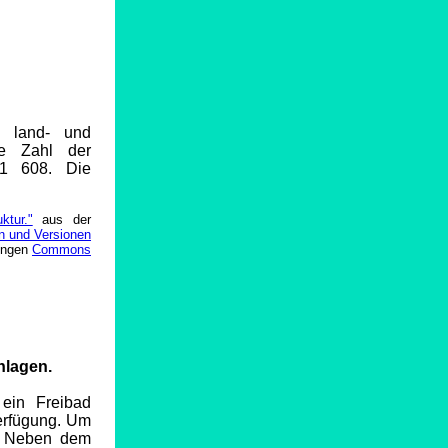
4, land- und
ie Zahl der
01 608. Die
ktur."
aus der
n und Versionen
ungen
Commons
nlagen.
ein Freibad
Verfügung. Um
s. Neben dem