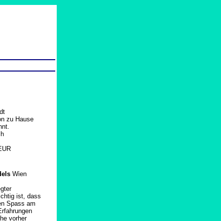
dt
von zu Hause
nt.
ch
 EUR
dels
Wien
gter
htig ist, dass
llen Spass am
Erfahrungen
che vorher