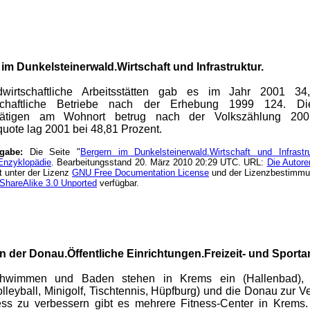
im Dunkelsteinerwald.Wirtschaft und Infrastruktur.
ndwirtschaftliche Arbeitsstätten gab es im Jahr 2001 3
rtschaftliche Betriebe nach der Erhebung 1999 124. D
tätigen am Wohnort betrug nach der Volkszählung 20
uote lag 2001 bei 48,81 Prozent.
ngabe:
Die Seite "
Bergern im Dunkelsteinerwald.Wirtschaft und Infrastru
Enzyklopädie
. Bearbeitungsstand 20. März 2010 20:29 UTC. URL:
Die Autore
t unter der Lizenz
GNU Free Documentation License
und der Lizenzbestimm
n-ShareAlike 3.0 Unported
verfügbar.
 der Donau.Öffentliche Einrichtungen.Freizeit- und Sporta
wimmen und Baden stehen in Krems ein (Hallenbad), 
lleyball, Minigolf, Tischtennis, Hüpfburg) und die Donau zur 
ess zu verbessern gibt es mehrere Fitness-Center in Krem