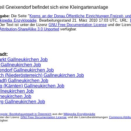
teil Gneixendorf befindet sich eine Kleingartenanlage
ngabe:
Die Seite "
Krems an der Donau.Öffentliche Einrichtungen.Freizeit- un
kipedia Enzyklopädie
. Bearbeitungsstand 21. März 2010 17:03 UTC. URL:
er Text ist unter der Lizenz
GNU Free Documentation License
und der Lize
tribution-ShareAlike 3.0 Unported
verfügbar.
adt:
rkt Gallneukirchen Job
t Gallneukirchen Job
endorf Gallneukirchen Job
ch (Niederösterreich) Gallneukirchen Job
adt) Gallneukirchen Job
g (Kärnten) Gallneukirchen Job
llneukirchen Job
lneukirchen Job
g Gallneukirchen Job
gorie: Bezirkshauptstadt in Österreich
aus der
Wikipedia Enzyklopädie
unter der Lizenz
GNU Free Documentation License
und der Lizenzbestimmungen
Commons Attribu
ügbar.