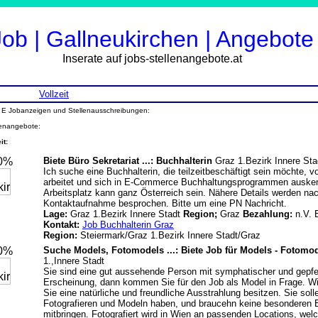
Job | Gallneukirchen | Angebote
Inserate auf jobs-stellenangebote.at
Vollzeit
L E Jobanzeigen und Stellenausschreibungen:
lenangebote:
it:
20%
Biete Büro Sekretariat ...: Buchhalterin
Graz 1.Bezirk Innere Sta
Ich suche eine Buchhalterin, die teilzeitbeschäftigt sein möchte, 
arbeitet und sich in E-Commerce Buchhaltungsprogrammen ausken
Arbeitsplatz kann ganz Österreich sein. Nähere Details werden na
Kontaktaufnahme besprochen. Bitte um eine PN Nachricht.
Lage:
Graz 1.Bezirk Innere Stadt
Region;
Graz
Bezahlung:
n.V.
Kontakt:
Job Buchhalterin Graz
Region:
Steiermark/Graz 1.Bezirk Innere Stadt/Graz
20%
Suche Models, Fotomodels ...: Biete Job für Models - Fotomo
1.,Innere Stadt
Sie sind eine gut aussehende Person mit symphatischer und gepfe
Erscheinung, dann kommen Sie für den Job als Model in Frage. Wic
Sie eine natürliche und freundliche Ausstrahlung besitzen. Sie so
Fotografieren und Modeln haben, und braucehn keine besonderen 
mitbringen. Fotografiert wird in Wien an passenden Locations, wel