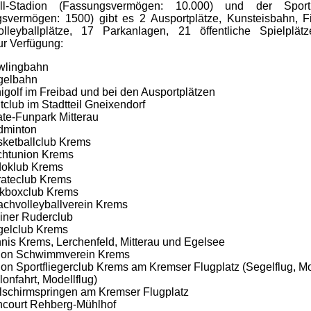
ll-Stadion (Fassungsvermögen: 10.000) und der Sport.
svermögen: 1500) gibt es 2 Ausportplätze, Kunsteisbahn, Fi
lleyballplätze, 17 Parkanlagen, 21 öffentliche Spielplät
ur Verfügung:
wlingbahn
gelbahn
igolf im Freibad und bei den Ausportplätzen
tclub im Stadtteil Gneixendorf
te-Funpark Mitterau
dminton
ketballclub Krems
chtunion Krems
doklub Krems
ateclub Krems
ckboxclub Krems
chvolleyballverein Krems
iner Ruderclub
gelclub Krems
nis Krems, Lerchenfeld, Mitterau und Egelsee
ion Schwimmverein Krems
on Sportfliegerclub Krems am Kremser Flugplatz (Segelflug, Mo
lonfahrt, Modellflug)
lschirmspringen am Kremser Flugplatz
court Rehberg-Mühlhof