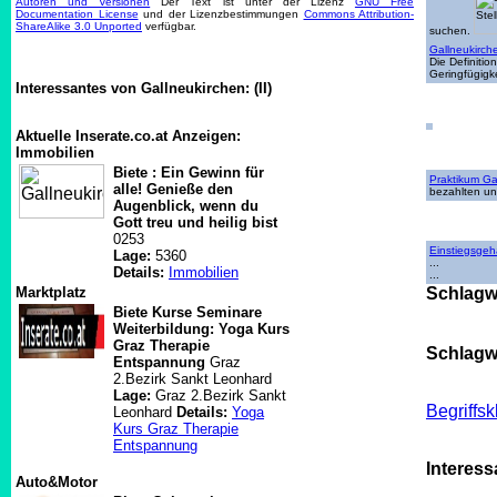
Autoren und Versionen
Der Text ist unter der Lizenz
GNU Free
Documentation License
und der Lizenzbestimmungen
Commons Attribution-
ShareAlike 3.0 Unported
verfügbar.
suchen.
Gallneukirch
Die Definiti
Geringfügigk
Interessantes von Gallneukirchen: (II)
Aktuelle Inserate.co.at Anzeigen:
Immobilien
Biete : Ein Gewinn für
Praktikum Ga
alle! Genieße den
bezahlten un
Augenblick, wenn du
Gott treu und heilig bist
0253
Einstiegsgeh
Lage:
5360
...
Details:
Immobilien
...
Marktplatz
Schlagw
Biete Kurse Seminare
Weiterbildung: Yoga Kurs
Graz Therapie
Schlagwo
Entspannung
Graz
2.Bezirk Sankt Leonhard
Lage:
Graz 2.Bezirk Sankt
Begriffs
Leonhard
Details:
Yoga
Kurs Graz Therapie
Entspannung
Interess
Auto&Motor