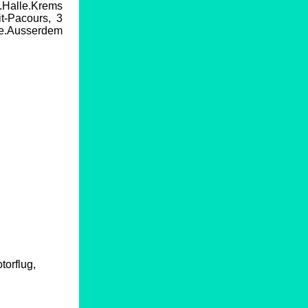
Halle.Krems
t-Pacours, 3
ze.Ausserdem
torflug,