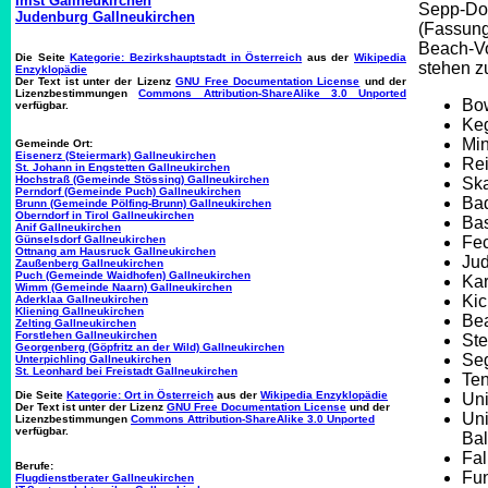
Imst Gallneukirchen
Sepp-Do
Judenburg Gallneukirchen
(Fassung
Beach-Vo
Die Seite
Kategorie: Bezirkshauptstadt in Österreich
aus der
Wikipedia
stehen z
Enzyklopädie
Der Text ist unter der Lizenz
GNU Free Documentation License
und der
Lizenzbestimmungen
Commons Attribution-ShareAlike 3.0 Unported
Bo
verfügbar.
Ke
Min
Gemeinde Ort:
Eisenerz (Steiermark) Gallneukirchen
Rei
St. Johann in Engstetten Gallneukirchen
Hochstraß (Gemeinde Stössing) Gallneukirchen
Ska
Perndorf (Gemeinde Puch) Gallneukirchen
Ba
Brunn (Gemeinde Pölfing-Brunn) Gallneukirchen
Oberndorf in Tirol Gallneukirchen
Bas
Anif Gallneukirchen
Günselsdorf Gallneukirchen
Fe
Ottnang am Hausruck Gallneukirchen
Ju
Zaußenberg Gallneukirchen
Puch (Gemeinde Waidhofen) Gallneukirchen
Kar
Wimm (Gemeinde Naarn) Gallneukirchen
Ki
Aderklaa Gallneukirchen
Kliening Gallneukirchen
Bea
Zelting Gallneukirchen
Forstlehen Gallneukirchen
Ste
Georgenberg (Göpfritz an der Wild) Gallneukirchen
Se
Unterpichling Gallneukirchen
St. Leonhard bei Freistadt Gallneukirchen
Ten
Die Seite
Kategorie: Ort in Österreich
aus der
Wikipedia Enzyklopädie
Un
Der Text ist unter der Lizenz
GNU Free Documentation License
und der
Uni
Lizenzbestimmungen
Commons Attribution-ShareAlike 3.0 Unported
verfügbar.
Bal
Fal
Berufe:
Fun
Flugdienstberater Gallneukirchen