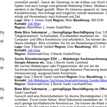
vereinbart werden. Zweck der Shootings ist der Aufbau von Stock 
Später sind auch lustige viral-gehende Marketing Videos. Modeac
werdenn in der Regel gestellt. Wenn Ihr Interesse geweckt ist, be
Kontaktformular, Ihre Anfrage wird möglichst zeitnah beantwortet.
erfolgt auf Honorarbasis nach Aufwand und Zeit.
Lage:
Wien 1.,Innere Stadt
Region;
Wien
Bezahlung:
300 EUR
Kontakt:
Job Wien
Region:
Wien/Wien 1.,Innere Stadt/Wien
20%
Biete Büro Sekretariat ...: Geringfügige Beschäftigung
Graz 3.B
Tätigkeitsbereich: Schreibarbeit, Exceltabellen bearbeiten etc. - 
Computer- und Office Kenntnisse sind erforderlich. Sie können die 
Hause erledigen. Bitte schreiben Sie mir ein Bewerbungsschreiben
Lage:
Graz 3.Bezirk Geidorf
Region;
Graz
Bezahlung:
400,- n.V.
Kontakt:
Job Graz
Region:
Steiermark/Graz 3.Bezirk Geidorf/Graz
20%
Suche Dienstleistungen EDV ...: Webdesign Suchmaschineno
Google Adsense etc.
Graz 2.Bezirk Sankt Leonhard
Wir suchen Webdesigner oder Programmierer, die uns bei der
Suchmaschinenoptimierung und Google Adsense Platzierung berat
Vorraussetzung: ausgezeichnete Kenntnisse.
Lage:
Graz 2.Bezirk Sankt Leonhard
Region;
Graz
Bezahlung:
n.
Kontakt:
Job Webdesign Suchmaschinenoptimierung Google Adsen
Region:
Steiermark/Graz 2.Bezirk Sankt Leonhard/Graz
20%
Biete Büro Sekretariat ...: geringfügige Beschäftigung im Offi
Sankt Leonhard
Gesucht wird eine Büromitarbeiterin für diverse Bürotätigkeiten z.
schreiben, Excel Listen führen, Word Dokumente bearbeiten etc. Vo
auch geringe buchhalterische Kenntnissse. Sie können die Arbeit
erledigen. Die Bezahlung richtet sich nach Aufwand und Komplexitä