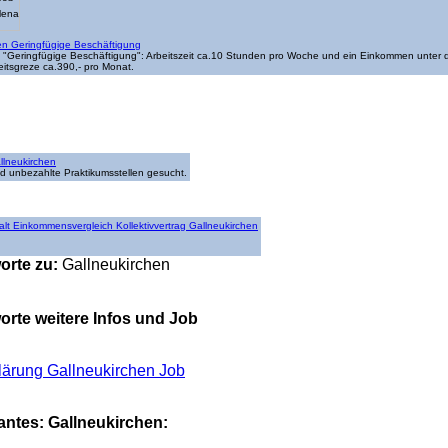
en Geringfügige Beschäftigung
on "Geringfügige Beschäftigung": Arbeitszeit ca.10 Stunden pro Woche und ein Einkommen unter 
eitsgreze ca.390,- pro Monat.
llneukirchen
d unbezahlte Praktikumsstellen gesucht.
alt Einkommensvergleich Kollektivvertrag Gallneukirchen
orte zu:
Gallneukirchen
rte weitere Infos und Job
klärung Gallneukirchen Job
antes: Gallneukirchen: