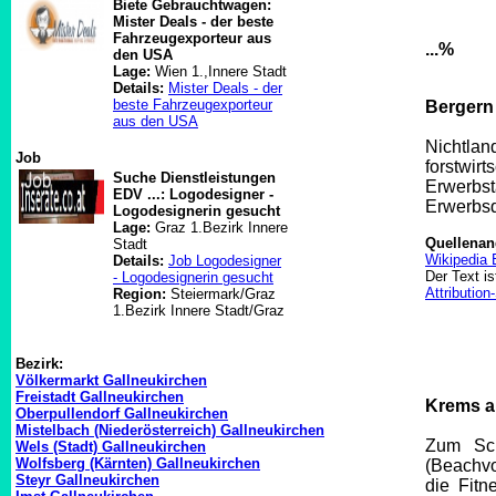
Biete Gebrauchtwagen:
Mister Deals - der beste
Fahrzeugexporteur aus
...%
den USA
Lage:
Wien 1.,Innere Stadt
Details:
Mister Deals - der
beste Fahrzeugexporteur
Bergern 
aus den USA
Nichtla
Job
forstwi
Suche Dienstleistungen
Erwerbs
EDV ...: Logodesigner -
Erwerbsq
Logodesignerin gesucht
Lage:
Graz 1.Bezirk Innere
Quellena
Stadt
Wikipedia 
Details:
Job Logodesigner
Der Text is
- Logodesignerin gesucht
Attributio
Region:
Steiermark/Graz
1.Bezirk Innere Stadt/Graz
Bezirk:
Völkermarkt Gallneukirchen
Freistadt Gallneukirchen
Krems an
Oberpullendorf Gallneukirchen
Mistelbach (Niederösterreich) Gallneukirchen
Zum Sch
Wels (Stadt) Gallneukirchen
Wolfsberg (Kärnten) Gallneukirchen
(Beachvo
Steyr Gallneukirchen
die Fitn