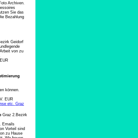
Foto Archiven.
cessoires
nutzen Sie das
 Die Bezahlung
ezirk Geidorf
Grundlegende
Arbeit von zu
.
 EUR
ptimierung
en können.
V. EUR
se etc. Graz
ce
Graz 2.Bezirk
B. Emails
n Vorteil sind
 von zu Hause
t. Wir freuen