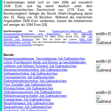
Erwerbstätigen belief sich im Jahr 2006 auf monatlich
1539 Euro und lag damit deutlich unter dem
oberösterreichischen Durchschnitt von 1779 Euro. Im
Bezirksvergleich belegte der Bezirk Urfahr-Umgebung damit
den 15. Rang von 18 Bezirken. Während die männlichen
Angestellten 1839 Euro verdienten, kamen die Arbeiterinnen
auf weniger als 1094 Euro.[18]
Quellenangabe:
Die Seite "
Gallneukirchen.Wirtschaft und
width=
Infrastruktur.Beschäftigung und Einkommen."
aus der
Wikipedia
Enzyklopädie
. Bearbeitungsstand 10. März 2010 08:59 UTC. URL:
Die
Autoren und Versionen
Der Text ist unter der Lizenz
GNU Free
Documentation License
und der Lizenzbestimmungen
Commons Attribution-
ShareAlike 3.0 Unported
verfügbar.
Berufe:
Bewegungspädagoge, Tanzpädagoge Job Gallneukirchen
width=
Lehrer (Fachbereich Mode und Design an berufsbildenden
mittleren und höheren Schulen) Job Gallneukirchen
Büromaschinentechniker Job Gallneukirchen
Softwaretechniker Job Gallneukirchen
Pressesprecher Job Gallneukirchen
Elektrobetriebstechniker Job Gallneukirchen
Post Zusteller Job Gallneukirchen
Klimatechniker Job Gallneukirchen
Ordinationsassistent Job Gallneukirchen
width=
Religionswissenschafter Job Gallneukirchen
Kneipptrainer Job Gallneukirchen
Musiktherapeut Job Gallneukirchen
Baukaufmann Job Gallneukirchen
Toxikologe Job Gallneukirchen