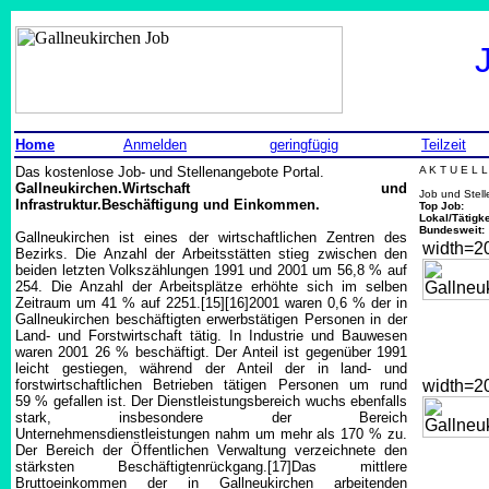
Home
Anmelden
geringfügig
Teilzeit
Das kostenlose Job- und Stellenangebote Portal.
A K T U E L 
Gallneukirchen.Wirtschaft und
Job und Stel
Infrastruktur.Beschäftigung und Einkommen.
Top Job:
Lokal/Tätigke
Bundesweit:
Gallneukirchen ist eines der wirtschaftlichen Zentren des
width=
Bezirks. Die Anzahl der Arbeitsstätten stieg zwischen den
beiden letzten Volkszählungen 1991 und 2001 um 56,8 % auf
254. Die Anzahl der Arbeitsplätze erhöhte sich im selben
Zeitraum um 41 % auf 2251.[15][16]2001 waren 0,6 % der in
Gallneukirchen beschäftigten erwerbstätigen Personen in der
Land- und Forstwirtschaft tätig. In Industrie und Bauwesen
waren 2001 26 % beschäftigt. Der Anteil ist gegenüber 1991
leicht gestiegen, während der Anteil der in land- und
forstwirtschaftlichen Betrieben tätigen Personen um rund
width=
59 % gefallen ist. Der Dienstleistungsbereich wuchs ebenfalls
stark, insbesondere der Bereich
Unternehmensdienstleistungen nahm um mehr als 170 % zu.
Der Bereich der Öffentlichen Verwaltung verzeichnete den
stärksten Beschäftigtenrückgang.[17]Das mittlere
Bruttoeinkommen der in Gallneukirchen arbeitenden