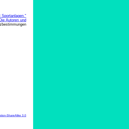
d Sportanlagen."
Die Autoren und
nzbestimmungen
tion-ShareAlike 3.0