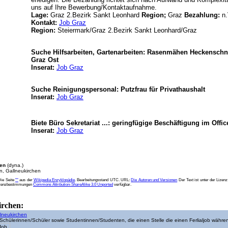
uns auf Ihre Bewerbung/Kontaktaufnahme.
Lage:
Graz 2.Bezirk Sankt Leonhard
Region;
Graz
Bezahlung:
n.
Kontakt:
Job Graz
Region:
Steiermark/Graz 2.Bezirk Sankt Leonhard/Graz
Suche Hilfsarbeiten, Gartenarbeiten: Rasenmähen Heckenschne
Graz Ost
Inserat:
Job Graz
Suche Reinigungspersonal: Putzfrau für Privathaushalt
Inserat:
Job Graz
Biete Büro Sekretariat ...: geringfügige Beschäftigung im Offic
Inserat:
Job Graz
hen
(dyna.)
n, Gallneukirchen
Die Seite
""
aus der
Wikipedia Enzyklopädie
. Bearbeitungsstand UTC. URL:
Die Autoren und Versionen
Der Text ist unter der Lizen
izenzbestimmungen
Commons Attribution-ShareAlike 3.0 Unported
verfügbar.
irchen:
llneukirchen
 Schülerinnen/Schüler sowie Studentinnen/Studenten, die einen Stelle die einen Ferlialjob währe