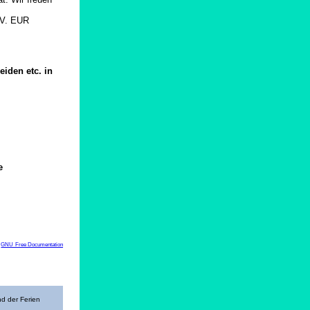
V. EUR
iden etc. in
e
z
GNU Free Documentation
nd der Ferien